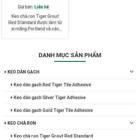
Giá bán:
Liên hệ
Keo chà ron Tiger Grout
Red Standard được làm từ
xi măng Portland và các
phụ gia đặc biệt. Sản
phẩm theo tiêu chuẩn ISO
13007-2 và TCVN 7899-
2:2008
DANH MỤC SẢN PHẨM
KEO DÁN GẠCH
Keo dán gạch Red Tiger Tile Adhesive
Keo dán gạch Silver Tiger Adhesive
Keo dán gạch Gold Tiger Tile Adhesive
KEO CHÀ RON
Keo chà ron Tiger Grout Red Standard